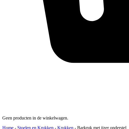
Geen producten in de winkelwagen.
Home
-
Stoelen en Krukken
-
Krukken
-
Barkruk met ijzer onderstel