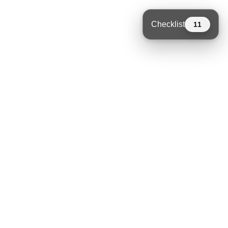
Checklist
11
Niet vergeten
11
open
Tent
Vloer
Prikkabel
Drank
(Sta-)tafels
Krukken / stoelen