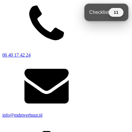
Checklist
11
Niet vergeten
11
open
Tent
06 40 17 42 24
Vloer
Prikkabel
Drank
(Sta-)tafels
info@mdmverhuur.nl
Krukken / stoelen