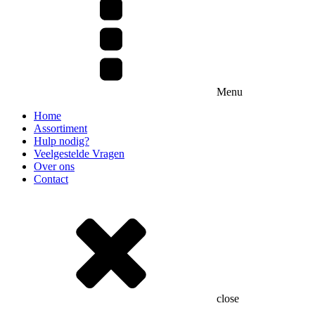
Garderobe
Glaswerk
Heaters
Menu
Home
Muziek
Assortiment
Hulp nodig?
Veelgestelde Vragen
Sanitair
Over ons
Contact
close