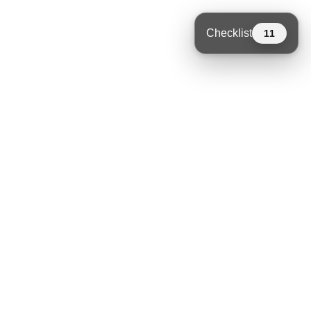
Checklist
11
Niet vergeten
11
open
Tent
Vloer
Prikkabel
Drank
(Sta-)tafels
Krukken / stoelen